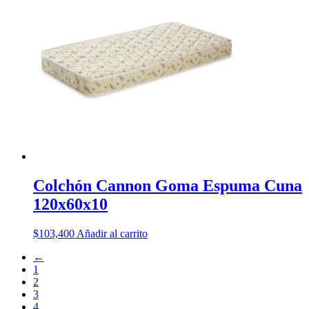
Colchón Cannon Goma Espuma Cuna
120x60x10
$
103,400
Añadir al carrito
←
1
2
3
4