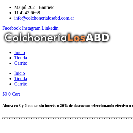
Ir
Maipú 262 - Banfield
al
11.4242.6668
contenido
info@colchonerialosabd.com.ar
Facebook
Instagram
Linkedin
Inicio
Tienda
Carrito
Inicio
Tienda
Carrito
$
0
0
Cart
Ahora en 3 y 6 cuotas sin interés o 20% de descuento seleccionando efectivo o 