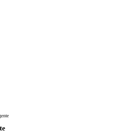
gente
te