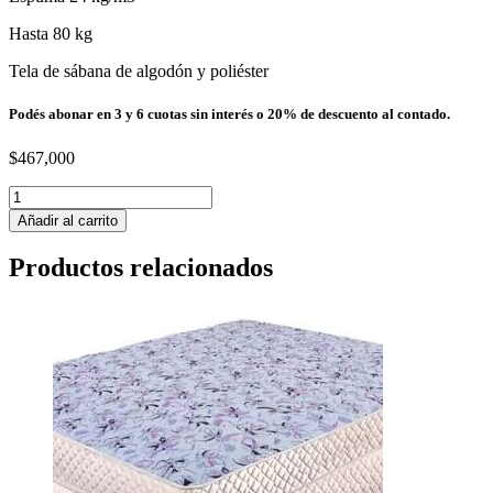
Hasta 80 kg
Tela de sábana de algodón y poliéster
Podés abonar en 3 y 6 cuotas sin interés o 20% de descuento al contado.
$
467,000
Sommier
+
Añadir al carrito
Colchón
Cannon
Productos relacionados
Espuma
Princess
1
1/2
Plazas
90x190
cantidad